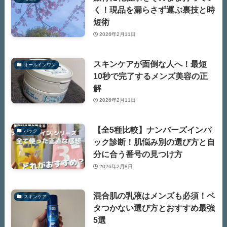
く！現品を漏らさず運ぶ裏技と時
短術
2026年2月11日
スキンケアが面倒な人へ！最短
オールインワン
10秒で完了するメンズ美容の正
解
2026年2月11日
【全5種比較】ナンバーズインパ
パック
ック診断！肌悩み別の選び方と自
分に合う番号の見つけ方
2026年2月8日
混合肌の乳液はメンズも必須！ベ
スキンケア
タつかない選び方とおすすめ最強
5選