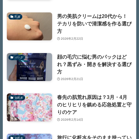
男の美肌クリームは20代から！
乳液
テカリを防いで清潔感を作る選び
方
2026年2月22日
顔の毛穴に悩む男のパックはど
パック
れ？黒ずみ・開きを解決する選び
方
2026年2月21日
春先の肌荒れ原因は？3月・4月
化粧水
のヒリヒリを鎮める応急処置と守
りのケア
2026年2月14日
旅行に化粧水をそのまま持ってい
化粧水