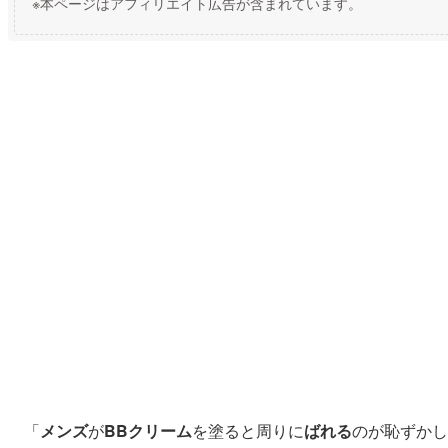
※本ページはアフィリエイト広告が含まれています。
「
メンズ
が
BBクリーム
を塗ると周りに
ばれる
のが恥ずかし