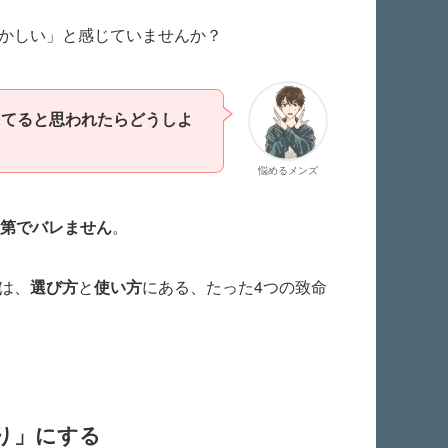
ずかしい」と感じていませんか？
してると思われたらどうしよ
悩めるメンズ
次第でバレません
。
は、
選び方
と
使い方
にある、たった4つの致命
。
塗り」にする