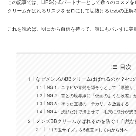
この記事では、LIPS公式パートナーとして数々のコスメ
クリームがばれるリスクをゼロにして垢抜けるための正解
これを読めば、明日から自信を持って、誰にもバレずに美
目次
なぜメンズのBBクリームはばれるのか？4つ
NG 1：ニキビや青髭を隠そうとして「厚塗り
NG 2：首との境界線に「仮面のような段差」
NG 3：塗った直後の「テカリ」を放置する
NG 4：洗顔だけで済ませて「毛穴に成分が残
メンズBBクリームがばれるのを防ぐ！自然な
「1円玉サイズ」を5点置きして内から外へ