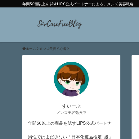
年間50種以上を試すLIPS公式パートナーによる、メンズ美容戦略
ホーム
メンズ美容初心者
すいーぶ
メンズ美容勉強中
年間50以上の商品を試すLIPS公式パートナ
ー
男性ではまだ少ない「日本化粧品検定1級」