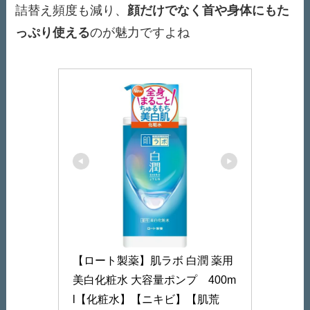
詰替え頻度も減り、
顔だけでなく首や身体にもた
っぷり使える
のが魅力ですよね
【ロート製薬】肌ラボ 白潤 薬用
美白化粧水 大容量ポンプ　400m
l【化粧水】【ニキビ】【肌荒