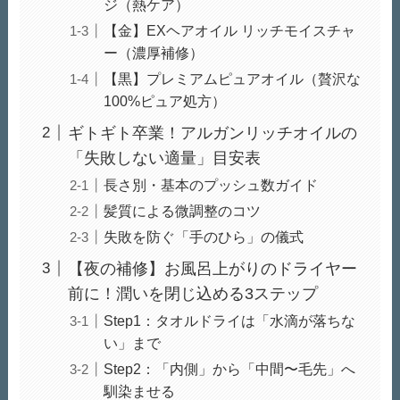
ジ（熱ケア）
【金】EXヘアオイル リッチモイスチャ
ー（濃厚補修）
【黒】プレミアムピュアオイル（贅沢な
100%ピュア処方）
ギトギト卒業！アルガンリッチオイルの
「失敗しない適量」目安表
長さ別・基本のプッシュ数ガイド
髪質による微調整のコツ
失敗を防ぐ「手のひら」の儀式
【夜の補修】お風呂上がりのドライヤー
前に！潤いを閉じ込める3ステップ
Step1：タオルドライは「水滴が落ちな
い」まで
Step2：「内側」から「中間〜毛先」へ
馴染ませる