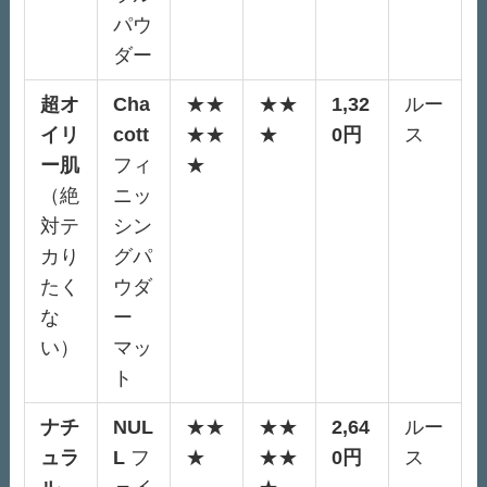
パウ
ダー
超オ
Cha
★★
★★
1,32
ルー
イリ
cott
★★
★
0円
ス
ー肌
フィ
★
（絶
ニッ
対テ
シン
カり
グパ
たく
ウダ
な
ー
い）
マッ
ト
ナチ
NUL
★★
★★
2,64
ルー
ュラ
L
フ
★
★★
0円
ス