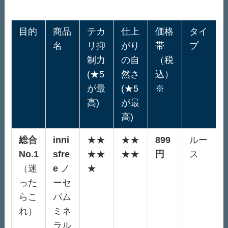
目的
商品
テカ
仕上
価格
タイ
名
リ抑
がり
帯
プ
制力
の自
（税
(★5
然さ
込）
が最
(★5
※
高)
が最
高)
総合
inni
★★
★★
899
ルー
No.1
sfre
★★
★★
円
ス
（迷
e
ノ
★
った
ーセ
らこ
バム
れ）
ミネ
ラル