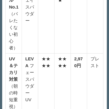
ル
ェイ
★
No.1
スパ
（バ
ウダ
レた
ー
くな
い初
心
者）
UV
LEV
★★
★★
2,97
プレ
＆テ
A
フ
★★
★★
0円
スト
カリ
ェー
対策
スパ
（朝
ウダ
の時
ー
短重
UV
視）