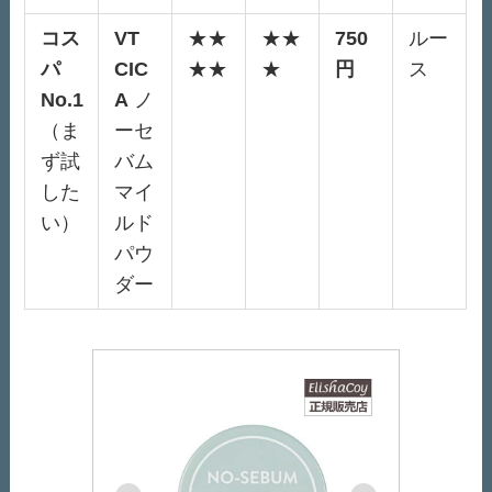
コス
VT
★★
★★
750
ルー
パ
CIC
★★
★
円
ス
No.1
A
ノ
（ま
ーセ
ず試
バム
した
マイ
い）
ルド
パウ
ダー